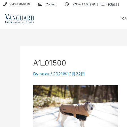
内
043-498-8410
Contact
9:30～17:00 ( 平日・土・祝祭日 )
容
を
私
ス
キ
ッ
プ
A1_01500
By
nezu
/
2021年12月22日