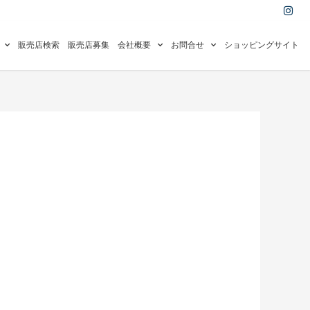
I
n
s
t
a
販売店検索
販売店募集
会社概要
お問合せ
ショッピングサイト
g
r
a
m