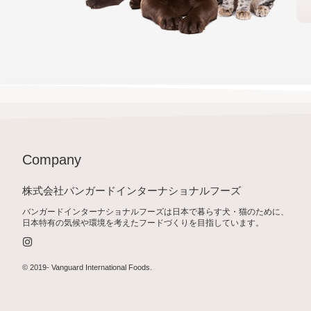
Company
株式会社バンガードインターナショナルフーズ
バンガードインターナショナルフーズは日本で暮らす犬・猫のために、
日本特有の気候や環境を考えたフードづくりを目指しています。
I
n
s
t
© 2019-
Vanguard International Foods
.
a
g
r
a