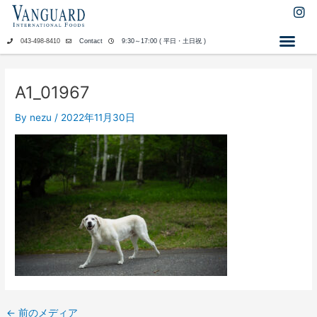
内
I
n
容
s
を
043-498-8410
Contact
9:30～17:00 ( 平日・土日祝 )
t
ス
a
キ
g
ッ
r
A1_01967
a
プ
m
By
nezu
/
2022年11月30日
←
前のメディア