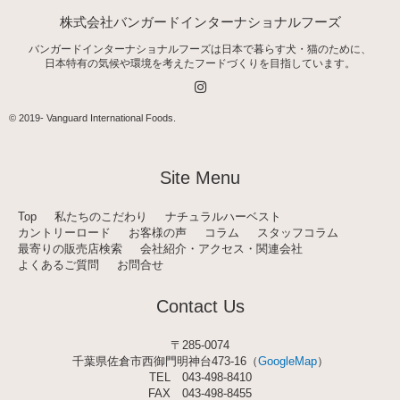
株式会社バンガードインターナショナルフーズ
バンガードインターナショナルフーズは日本で暮らす犬・猫のために、
日本特有の気候や環境を考えたフードづくりを目指しています。
I
n
s
t
© 2019-
Vanguard International Foods
.
a
g
r
a
Site Menu
m
Top
私たちのこだわり
ナチュラルハーベスト
カントリーロード
お客様の声
コラム
スタッフコラム
最寄りの販売店検索
会社紹介・アクセス・関連会社
よくあるご質問
お問合せ
Contact Us
〒285-0074
千葉県佐倉市西御門明神台473-16（
GoogleMap
）
TEL
043-498-8410
FAX 043-498-8455