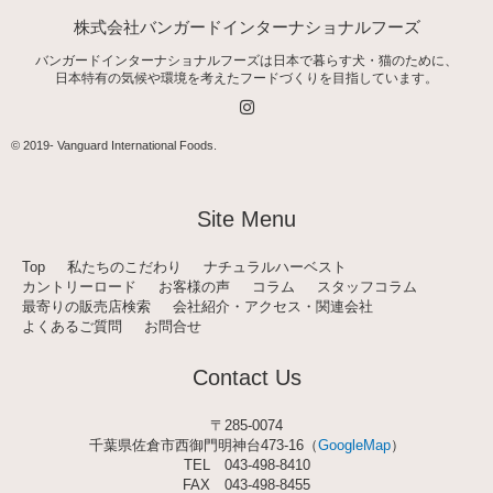
株式会社バンガードインターナショナルフーズ
バンガードインターナショナルフーズは日本で暮らす犬・猫のために、
日本特有の気候や環境を考えたフードづくりを目指しています。
I
n
s
t
© 2019-
Vanguard International Foods
.
a
g
r
a
Site Menu
m
Top
私たちのこだわり
ナチュラルハーベスト
カントリーロード
お客様の声
コラム
スタッフコラム
最寄りの販売店検索
会社紹介・アクセス・関連会社
よくあるご質問
お問合せ
Contact Us
〒285-0074
千葉県佐倉市西御門明神台473-16（
GoogleMap
）
TEL
043-498-8410
FAX 043-498-8455