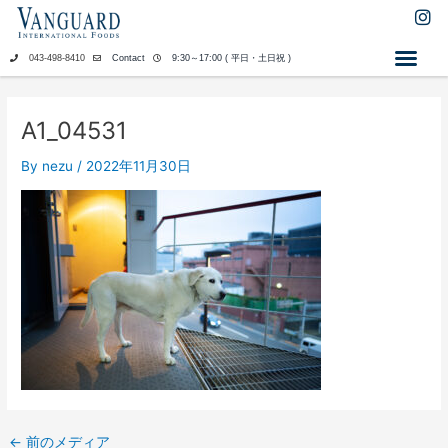
内
I
n
容
s
を
043-498-8410
Contact
9:30～17:00 ( 平日・土日祝 )
t
ス
a
キ
g
ッ
r
A1_04531
a
プ
m
By
nezu
/
2022年11月30日
←
前のメディア