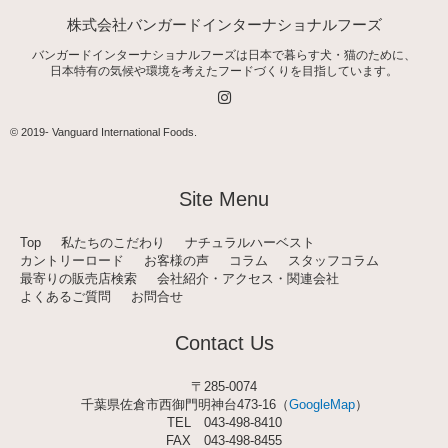
株式会社バンガードインターナショナルフーズ
バンガードインターナショナルフーズは日本で暮らす犬・猫のために、
日本特有の気候や環境を考えたフードづくりを目指しています。
I
n
s
t
© 2019-
Vanguard International Foods
.
a
g
r
a
Site Menu
m
Top
私たちのこだわり
ナチュラルハーベスト
カントリーロード
お客様の声
コラム
スタッフコラム
最寄りの販売店検索
会社紹介・アクセス・関連会社
よくあるご質問
お問合せ
Contact Us
〒285-0074
千葉県佐倉市西御門明神台473-16（
GoogleMap
）
TEL
043-498-8410
FAX 043-498-8455