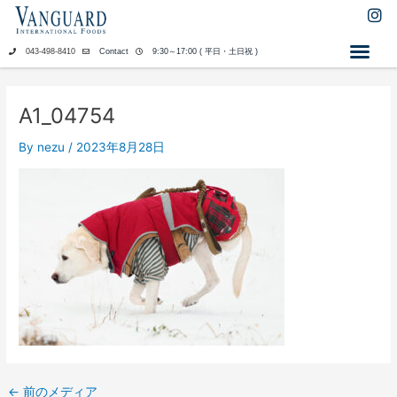
内
I
n
容
s
を
043-498-8410
Contact
9:30～17:00 ( 平日・土日祝 )
t
ス
a
キ
g
ッ
r
A1_04754
a
プ
m
By
nezu
/
2023年8月28日
←
前のメディア