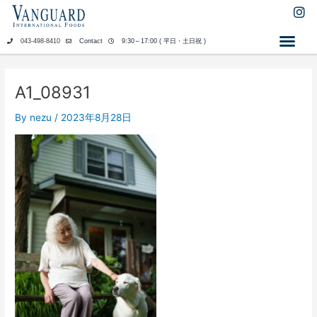
内
I
n
容
s
を
043-498-8410
Contact
9:30～17:00 ( 平日・土日祝 )
t
ス
a
キ
g
ッ
r
A1_08931
a
プ
m
By
nezu
/
2023年8月28日