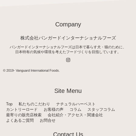
Company
株式会社バンガードインターナショナルフーズ
バンガードインターナショナルフーズは日本で暮らす犬・猫のために、
日本特有の気候や環境を考えたフードづくりを目指しています。
I
n
s
t
© 2019-
Vanguard International Foods
.
a
g
r
a
Site Menu
m
Top
私たちのこだわり
ナチュラルハーベスト
カントリーロード
お客様の声
コラム
スタッフコラム
最寄りの販売店検索
会社紹介・アクセス・関連会社
よくあるご質問
お問合せ
Contact Us