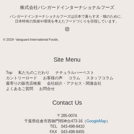
株式会社バンガードインターナショナルフーズ
バンガードインターナショナルフーズは日本で暮らす犬・猫のために、
日本特有の気候や環境を考えたフードづくりを目指しています。
I
n
s
t
© 2019-
Vanguard International Foods
.
a
g
r
a
Site Menu
m
Top
私たちのこだわり
ナチュラルハーベスト
カントリーロード
お客様の声
コラム
スタッフコラム
最寄りの販売店検索
会社紹介・アクセス・関連会社
よくあるご質問
お問合せ
Contact Us
〒285-0074
千葉県佐倉市西御門明神台473-16（
GoogleMap
）
TEL
043-498-8410
FAX 043-498-8455