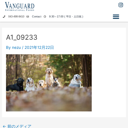
内
I
n
容
s
を
043-498-8410
Contact
9:30～17:00 ( 平日・土日祝 )
t
ス
a
キ
g
ッ
r
A1_09233
a
プ
m
By
nezu
/
2021年12月22日
←
前のメディア