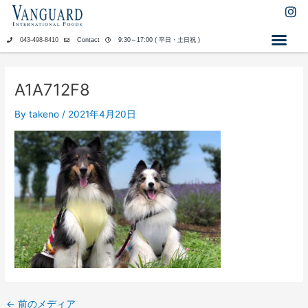
内
I
n
容
s
を
043-498-8410
Contact
9:30～17:00 ( 平日・土日祝 )
t
ス
a
キ
g
ッ
r
A1A712F8
a
プ
m
By
takeno
/
2021年4月20日
←
前のメディア