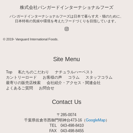
株式会社バンガードインターナショナルフーズ
バンガードインターナショナルフーズは日本で暮らす犬・猫のために、
日本特有の気候や環境を考えたフードづくりを目指しています。
I
n
s
t
© 2019-
Vanguard International Foods
.
a
g
r
a
Site Menu
m
Top
私たちのこだわり
ナチュラルハーベスト
カントリーロード
お客様の声
コラム
スタッフコラム
最寄りの販売店検索
会社紹介・アクセス・関連会社
よくあるご質問
お問合せ
Contact Us
〒285-0074
千葉県佐倉市西御門明神台473-16（
GoogleMap
）
TEL
043-498-8410
FAX 043-498-8455