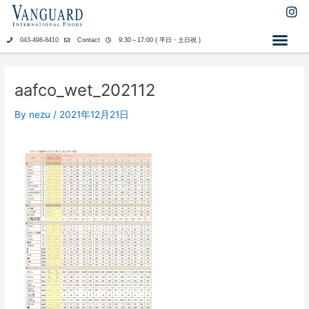
内
I
n
容
s
を
043-498-8410
Contact
9:30～17:00 ( 平日・土日祝 )
t
ス
a
キ
g
ッ
r
aafco_wet_202112
a
プ
m
By
nezu
/
2021年12月21日