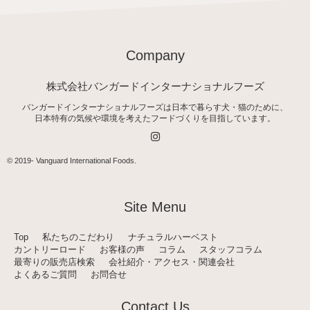
Company
株式会社バンガードインターナショナルフーズ
バンガードインターナショナルフーズは日本で暮らす犬・猫のために、
日本特有の気候や環境を考えたフードづくりを目指しています。
I
n
s
t
© 2019-
Vanguard International Foods
.
a
g
r
a
Site Menu
m
Top
私たちのこだわり
ナチュラルハーベスト
カントリーロード
お客様の声
コラム
スタッフコラム
最寄りの販売店検索
会社紹介・アクセス・関連会社
よくあるご質問
お問合せ
Contact Us