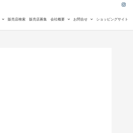
I
n
s
t
a
販売店検索
販売店募集
会社概要
お問合せ
ショッピングサイト
g
r
a
m