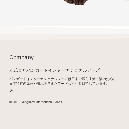
Company
株式会社バンガードインターナショナルフーズ
バンガードインターナショナルフーズは日本で暮らす犬・猫のために、
日本特有の気候や環境を考えたフードづくりを目指しています。
I
n
s
t
© 2019-
Vanguard International Foods
.
a
g
r
a
m