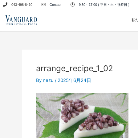
内
043-498-8410
Contact
9:30～17:00 ( 平日・土・祝祭日 )
容
を
私
ス
キ
ッ
プ
arrange_recipe_1_02
By
nezu
/
2025年6月24日