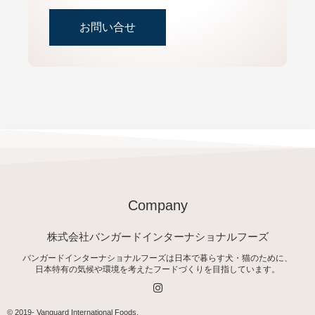
お問い合せ
Company
株式会社バンガードインターナショナルフーズ
バンガードインターナショナルフーズは日本で暮らす犬・猫のために、
日本特有の気候や環境を考えたフードづくりを目指しています。
I
n
s
t
© 2019-
Vanguard International Foods
.