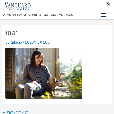
内
I
n
容
s
を
043-498-8410
Contact
9:30～17:00 ( 平日・土日祝 )
t
ス
a
キ
g
ッ
r
t041
a
プ
m
By
takeno
/
2020年8月26日
←
前のメディア