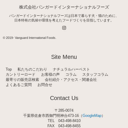
株式会社バンガードインターナショナルフーズ
バンガードインターナショナルフーズは日本で暮らす犬・猫のために、
日本特有の気候や環境を考えたフードづくりを目指しています。
I
n
s
t
© 2019-
Vanguard International Foods
.
a
g
r
a
Site Menu
m
Top
私たちのこだわり
ナチュラルハーベスト
カントリーロード
お客様の声
コラム
スタッフコラム
最寄りの販売店検索
会社紹介・アクセス・関連会社
よくあるご質問
お問合せ
Contact Us
〒285-0074
千葉県佐倉市西御門明神台473-16（
GoogleMap
）
TEL
043-498-8410
FAX 043-498-8455