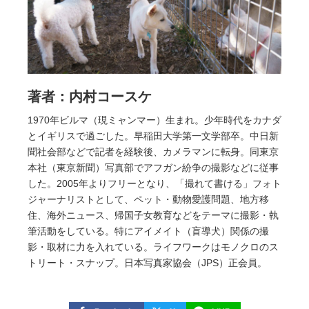
著者：内村コースケ
1970年ビルマ（現ミャンマー）生まれ。少年時代をカナダ
とイギリスで過ごした。早稲田大学第一文学部卒。中日新
聞社会部などで記者を経験後、カメラマンに転身。同東京
本社（東京新聞）写真部でアフガン紛争の撮影などに従事
した。2005年よりフリーとなり、「撮れて書ける」フォト
ジャーナリストとして、ペット・動物愛護問題、地方移
住、海外ニュース、帰国子女教育などをテーマに撮影・執
筆活動をしている。特にアイメイト（盲導犬）関係の撮
影・取材に力を入れている。ライフワークはモノクロのス
トリート・スナップ。日本写真家協会（JPS）正会員。