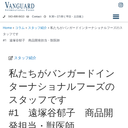
内
I
n
容
s
を
043-498-8410
Contact
9:30～17:00 ( 平日・土日祝 )
t
ス
a
キ
Home
»
コラム
»
スタッフ紹介
»
私たちがバンガードインターナショナルフーズのス
g
ッ
タッフです
r
a
プ
#1 遠塚谷郁子 商品開発担当・獣医師
m
スタッフ紹介
私たちがバンガードイン
ターナショナルフーズの
スタッフです
#1 遠塚谷郁子 商品開
発担当・獣医師