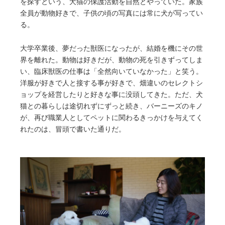
を探すという、犬猫の保護活動を自然とやっていた。家族
全員が動物好きで、子供の頃の写真には常に犬が写ってい
る。
大学卒業後、夢だった獣医になったが、結婚を機にその世
界を離れた。動物は好きだが、動物の死を引きずってしま
い、臨床獣医の仕事は「全然向いていなかった」と笑う。
洋服が好きで人と接する事が好きで、畑違いのセレクトシ
ョップを経営したりと好きな事に没頭してきた。ただ、犬
猫との暮らしは途切れずにずっと続き、バーニーズのキノ
が、再び職業人としてペットに関わるきっかけを与えてく
れたのは、冒頭で書いた通りだ。