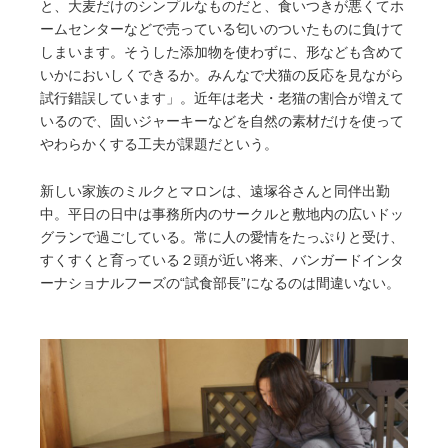
と、大麦だけのシンプルなものだと、食いつきが悪くてホ
ームセンターなどで売っている匂いのついたものに負けて
しまいます。そうした添加物を使わずに、形なども含めて
いかにおいしくできるか。みんなで犬猫の反応を見ながら
試行錯誤しています」。近年は老犬・老猫の割合が増えて
いるので、固いジャーキーなどを自然の素材だけを使って
やわらかくする工夫が課題だという。
新しい家族のミルクとマロンは、遠塚谷さんと同伴出勤
中。平日の日中は事務所内のサークルと敷地内の広いドッ
グランで過ごしている。常に人の愛情をたっぷりと受け、
すくすくと育っている２頭が近い将来、バンガードインタ
ーナショナルフーズの“試食部長”になるのは間違いない。