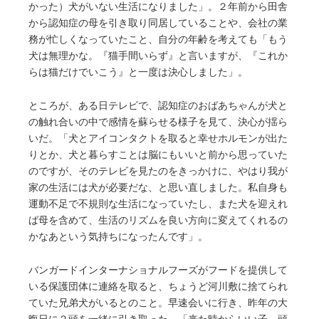
かった）犬がいない生活になりました」。２年前から田舎
から認知症の母を引き取り同居していることや、会社の業
務が忙しくなっていたこと、自分の年齢を考えても「もう
犬は無理かな。『猫手間いらず』と言いますが、『これか
らは猫だけでいこう』と一度は決心しました」。
ところが、ある日テレビで、認知症のおばあちゃんが犬と
の触れ合いの中で感情を蘇らせる様子を見て、決心が揺ら
いだ。「犬とアイコンタクトを取ると幸せホルモンが出た
りとか、犬と暮らすことは脳にもいいと前から思っていた
のですが、そのテレビを見たのをきっかけに、やはり我が
家の生活には犬が必要だな、と思い直しました。私自身も
運動不足で不規則な生活になっていたし、また犬を迎えれ
ば母を含めて、生活のリズムを良い方向に変えてくれるの
かなあという気持ちになったんです」。
バンガードインターナショナルフーズがフードを提供して
いる保護団体に連絡を取ると、ちょうど河川敷に捨てられ
ていた兄弟犬がいるとのこと。早速会いに行き、昨年の大