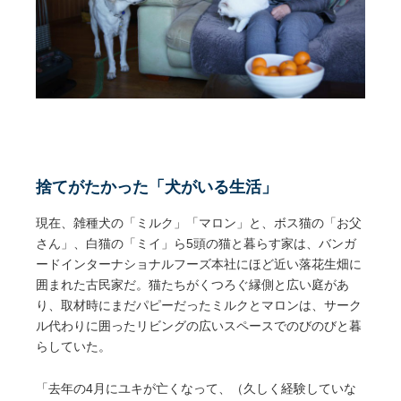
捨てがたかった「犬がいる生活」
現在、雑種犬の「ミルク」「マロン」と、ボス猫の「お父
さん」、白猫の「ミイ」ら5頭の猫と暮らす家は、バンガ
ードインターナショナルフーズ本社にほど近い落花生畑に
囲まれた古民家だ。猫たちがくつろぐ縁側と広い庭があ
り、取材時にまだパピーだったミルクとマロンは、サーク
ル代わりに囲ったリビングの広いスペースでのびのびと暮
らしていた。
「去年の4月にユキが亡くなって、（久しく経験していな