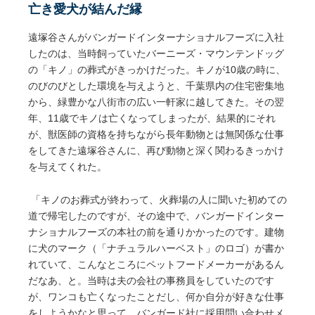
亡き愛犬が結んだ縁
遠塚谷さんがバンガードインターナショナルフーズに入社
したのは、当時飼っていたバーニーズ・マウンテンドッグ
の「キノ」の葬式がきっかけだった。キノが10歳の時に、
のびのびとした環境を与えようと、千葉県内の住宅密集地
から、緑豊かな八街市の広い一軒家に越してきた。その翌
年、11歳でキノは亡くなってしまったが、結果的にそれ
が、獣医師の資格を持ちながら長年動物とは無関係な仕事
をしてきた遠塚谷さんに、再び動物と深く関わるきっかけ
を与えてくれた。
「キノのお葬式が終わって、火葬場の人に聞いた初めての
道で帰宅したのですが、その途中で、バンガードインター
ナショナルフーズの本社の前を通りかかったのです。建物
に犬のマーク（「ナチュラルハーベスト」のロゴ）が書か
れていて、こんなところにペットフードメーカーがあるん
だなあ、と。当時は夫の会社の事務員をしていたのです
が、ワンコも亡くなったことだし、何か自分が好きな仕事
をしようかなと思って、バンガード社に採用問い合わせメ