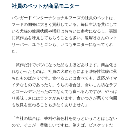
社員のペットが商品モニター
バンガードインターナショナルフーズの社員のペットは、
フードの開発に大きく貢献している。毎日生活を共にして
いる犬猫の健康状態や嗜好はおおいに参考になるし、実際
に試作品を味見してもらうことも多い。遠塚谷さんのレト
リーバー、ユキとゴンも、いつもモニターになってくれ
た。
「試作だけでボツになった品も山ほどあります。商品化さ
れなかったものは、社員の犬猫たちによる嗜好性試験に落
ちたものばかりです。食べることは食べても、反応がイマ
イチなものであったり。うちの場合は、食いしん坊なラブ
とゴールデンだったのでなんでも食べるんですが、やっぱ
り美味しさにはランクがあります。食いつきが悪くて何回
も改良を重ねることも少なくありません」
「当社の場合は、香料や着色料を使うということはしない
ので、そこが一番難しいですね。例えば、ビスケットだ