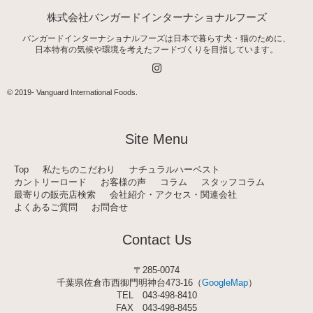
株式会社バンガードインターナショナルフーズ
バンガードインターナショナルフーズは日本で暮らす犬・猫のために、
日本特有の気候や環境を考えたフードづくりを目指しています。
I
n
s
t
© 2019-
Vanguard International Foods
.
a
g
r
a
Site Menu
m
Top
私たちのこだわり
ナチュラルハーベスト
カントリーロード
お客様の声
コラム
スタッフコラム
最寄りの販売店検索
会社紹介・アクセス・関連会社
よくあるご質問
お問合せ
Contact Us
〒285-0074
千葉県佐倉市西御門明神台473-16（
GoogleMap
）
TEL
043-498-8410
FAX 043-498-8455