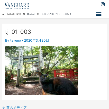
内
I
n
容
s
を
043-498-8410
Contact
9:30～17:00 ( 平日・土日祝 )
t
ス
a
キ
g
ッ
r
tj_01_003
a
プ
m
By
takeno
/
2020年3月30日
←
前のメディア