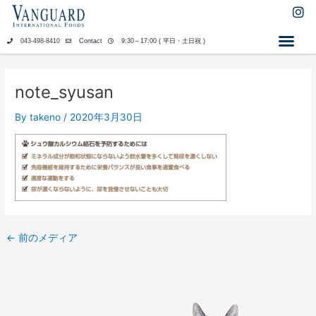
内
I
n
容
s
を
043-498-8410
Contact
9:30～17:00 ( 平日・土日祝 )
t
ス
a
キ
g
ッ
r
note_syusan
a
プ
m
By
takeno
/
2020年3月30日
←
前のメディア