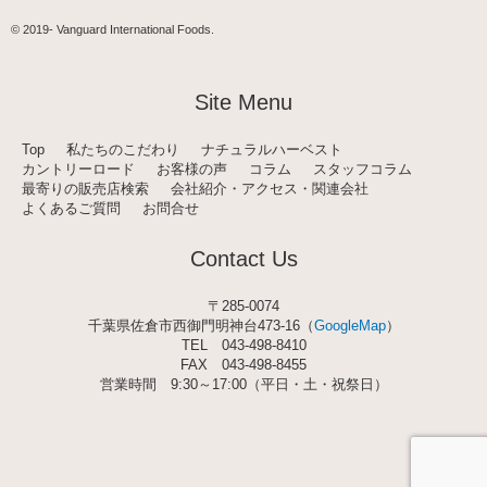
s
t
© 2019-
Vanguard International Foods
.
a
g
r
a
Site Menu
m
Top
私たちのこだわり
ナチュラルハーベスト
カントリーロード
お客様の声
コラム
スタッフコラム
最寄りの販売店検索
会社紹介・アクセス・関連会社
よくあるご質問
お問合せ
Contact Us
〒285-0074
千葉県佐倉市西御門明神台473-16（
GoogleMap
）
TEL
043-498-8410
FAX 043-498-8455
営業時間 9:30～17:00（平日・土・祝祭日）