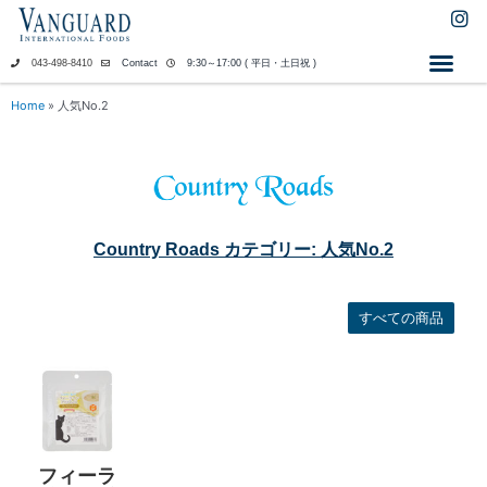
内
I
n
容
s
を
043-498-8410
Contact
9:30～17:00 ( 平日・土日祝 )
t
ス
a
キ
Home
»
人気No.2
g
ッ
r
a
プ
m
Country Roads カテゴリー: 人気No.2
すべての商品
フィーラ