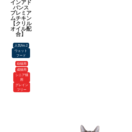
インアド
バンス
プレミア
ムチキン
【クリル
オイル配
合】
人気No.2
ウェット
フード
幼猫用
成猫用
シニア猫
用
グレイン
フリー