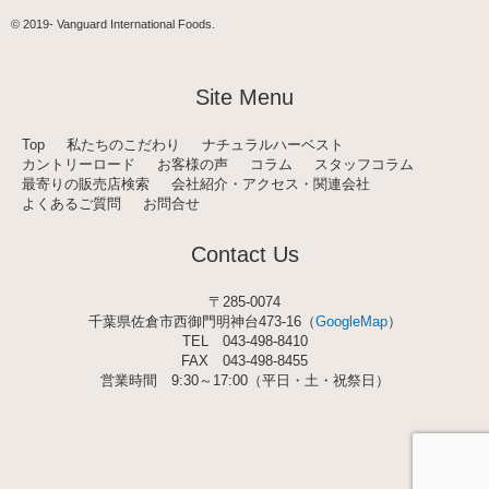
s
t
© 2019-
Vanguard International Foods
.
a
g
r
a
Site Menu
m
Top
私たちのこだわり
ナチュラルハーベスト
カントリーロード
お客様の声
コラム
スタッフコラム
最寄りの販売店検索
会社紹介・アクセス・関連会社
よくあるご質問
お問合せ
Contact Us
〒285-0074
千葉県佐倉市西御門明神台473-16（
GoogleMap
）
TEL
043-498-8410
FAX 043-498-8455
営業時間 9:30～17:00（平日・土・祝祭日）