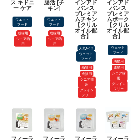
ス キドニ
腸活 [チ
インアド
インアド
ー ケア
キン]
バンス
バンス
プレミア
プレミア
ムチキン
ムポーク
ウェット
ウェット
【クリル
【クリル
フード
フード
オイル配
オイル配
成猫用
成猫用
合】
合】
シニア猫
シニア猫
用
用
ウェット
人気No.2
フード
ウェット
フード
幼猫用
幼猫用
成猫用
シニア猫
成猫用
用
シニア猫
グレイン
用
フリー
グレイン
フリー
フィーラ
フィーラ
フィーラ
フィーラ