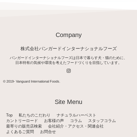
Company
株式会社バンガードインターナショナルフーズ
バンガードインターナショナルフーズは日本で暮らす犬・猫のために、
日本特有の気候や環境を考えたフードづくりを目指しています。
I
n
s
t
© 2019-
Vanguard International Foods
.
a
g
r
a
Site Menu
m
Top
私たちのこだわり
ナチュラルハーベスト
カントリーロード
お客様の声
コラム
スタッフコラム
最寄りの販売店検索
会社紹介・アクセス・関連会社
よくあるご質問
お問合せ