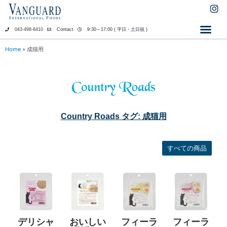
内
I
n
容
s
を
043-498-8410
Contact
9:30～17:00 ( 平日・土日祝 )
t
ス
a
キ
Home
»
成猫用
g
ッ
r
a
プ
m
Country Roads タグ: 成猫用
すべての商品
デリシャ
おいしい
フィーラ
フィーラ