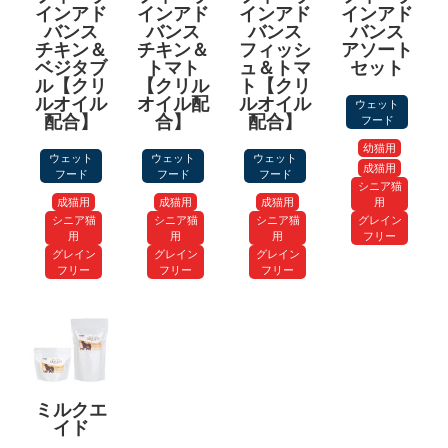
インアド
インアド
インアド
インアド
バンス
バンス
バンス
バンス
チキン＆
チキン＆
フィッシ
アソート
ベジタブ
トマト
ュ＆トマ
セット
ル【クリ
【クリル
ト【クリ
ルオイル
オイル配
ルオイル
ウェット
配合】
合】
配合】
フード
幼猫用
ウェット
ウェット
ウェット
成猫用
フード
フード
フード
シニア猫
成猫用
成猫用
成猫用
用
シニア猫
シニア猫
シニア猫
グレイン
用
用
用
フリー
グレイン
グレイン
グレイン
フリー
フリー
フリー
ミルクエ
イド