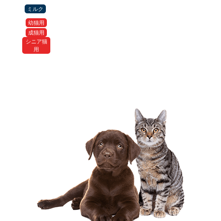
ミルク
幼猫用
成猫用
シニア猫
用