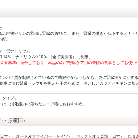
た
る老廃物やリンの蓄積は腎臓の負担に。 また、腎臓の働きが低下するとナト
心配。
ン・低ナトリウム
0.14％ ナトリウム0.10％ （全て実測値）に制限。
CO栄養基準に適合しており、本品のみで腎臓ケア用の普段の食事としてお使い
タンパク質が制限されているので嗜好性が低下しがち。更に腎臓病が進行す
 食事に悩む腎臓トラブルを抱えた子のために、おいしいカツオとチキンに加
トタイプ」
トは、消化能力の落ちたシニア猫にもおすすめ。
料・原産国）
日本）、オート麦ファイバー（ドイツ）、ガラクトオリゴ糖（日本）、ひま