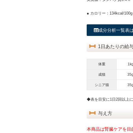
● カロリー：134kcal/100g
成分分析一覧表は
1日あたりの給
体重
1k
成猫
35
シニア猫
35
◆表を目安に1日2回以上
与え方
本商品は腎臓ケアを目