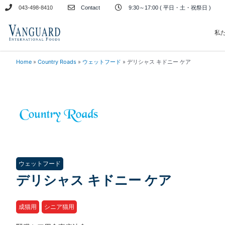
内
043-498-8410
Contact
9:30～17:00 ( 平日・土・祝祭日 )
容
を
私
ス
キ
Home
»
Country Roads
»
ウェットフード
»
デリシャス キドニー ケア
ッ
プ
ウェットフード
デリシャス キドニー ケア
成猫用
シニア猫用