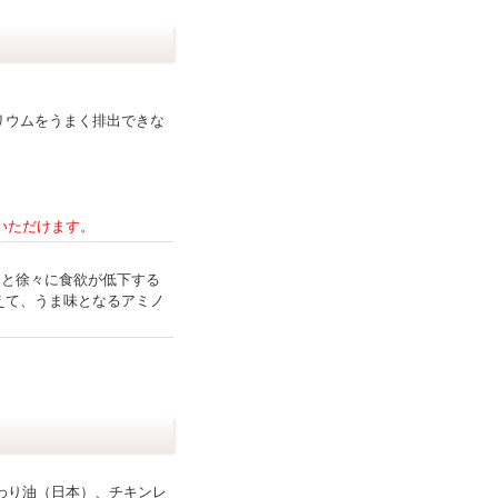
リウムをうまく排出できな
いただけます。
ると徐々に食欲が低下する
えて、うま味となるアミノ
わり油（日本）、チキンレ