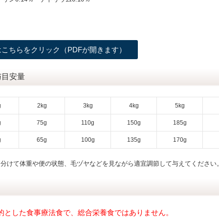
こちらをクリック（PDFが開きます）
与目安量
g
2kg
3kg
4kg
5kg
g
75g
110g
150g
185g
g
65g
100g
135g
170g
に分けて体重や便の状態、毛ヅヤなどを見ながら適宜調節して与えてください
的とした食事療法食で、総合栄養食ではありません。