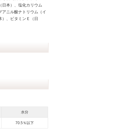
（日本）、塩化カリウム
グアニル酸ナトリウム（イ
本）、ビタミンＥ（日
水分
70.5％以下