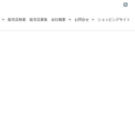
I
n
s
t
a
販売店検索
販売店募集
会社概要
お問合せ
ショッピングサイト
g
r
a
m