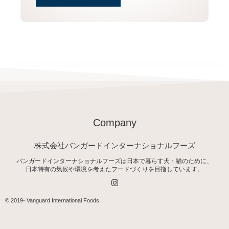
Company
株式会社バンガードインターナショナルフーズ
バンガードインターナショナルフーズは日本で暮らす犬・猫のために、
日本特有の気候や環境を考えたフードづくりを目指しています。
I
n
s
t
© 2019-
Vanguard International Foods
.
a
g
r