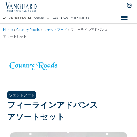
内
I
n
容
s
を
043-498-8410
Contact
9:30～17:00 ( 平日・土日祝 )
t
ス
a
キ
Home
»
Country Roads
»
ウェットフード
»
フィーラインアドバンス
g
ッ
アソートセット
r
a
プ
m
ウェットフード
フィーラインアドバンス
アソートセット