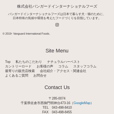
株式会社バンガードインターナショナルフーズ
バンガードインターナショナルフーズは日本で暮らす犬・猫のために、
日本特有の気候や環境を考えたフードづくりを目指しています。
I
n
s
t
© 2019-
Vanguard International Foods
.
a
g
r
a
Site Menu
m
Top
私たちのこだわり
ナチュラルハーベスト
カントリーロード
お客様の声
コラム
スタッフコラム
最寄りの販売店検索
会社紹介・アクセス・関連会社
よくあるご質問
お問合せ
Contact Us
〒285-0074
千葉県佐倉市西御門明神台473-16（
GoogleMap
）
TEL
043-498-8410
FAX 043-498-8455