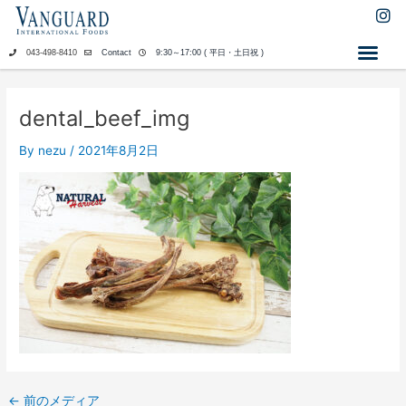
内
I
n
容
s
を
043-498-8410
Contact
9:30～17:00 ( 平日・土日祝 )
t
ス
a
キ
g
ッ
r
dental_beef_img
a
プ
m
By
nezu
/
2021年8月2日
←
前のメディア