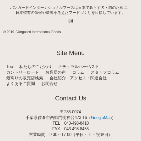
バンガードインターナショナルフーズは日本で暮らす犬・猫のために、
日本特有の気候や環境を考えたフードづくりを目指しています。
I
n
s
t
© 2019-
Vanguard International Foods
.
a
g
r
a
Site Menu
m
Top
私たちのこだわり
ナチュラルハーベスト
カントリーロード
お客様の声
コラム
スタッフコラム
最寄りの販売店検索
会社紹介・アクセス・関連会社
よくあるご質問
お問合せ
Contact Us
〒285-0074
千葉県佐倉市西御門明神台473-16（
GoogleMap
）
TEL
043-498-8410
FAX 043-498-8455
営業時間 9:30～17:00（平日・土・祝祭日）