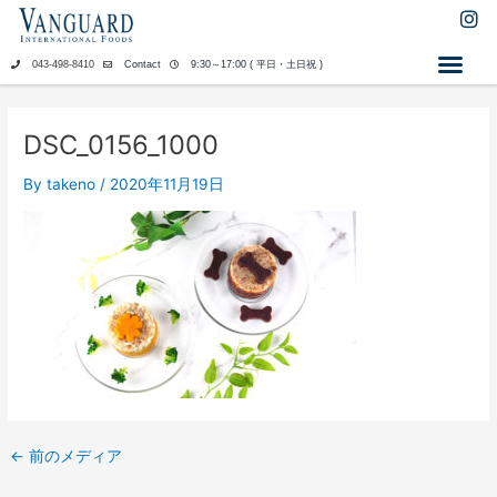
内
I
n
容
s
を
043-498-8410
Contact
9:30～17:00 ( 平日・土日祝 )
t
ス
a
キ
g
ッ
r
DSC_0156_1000
a
プ
m
By
takeno
/
2020年11月19日
←
前のメディア