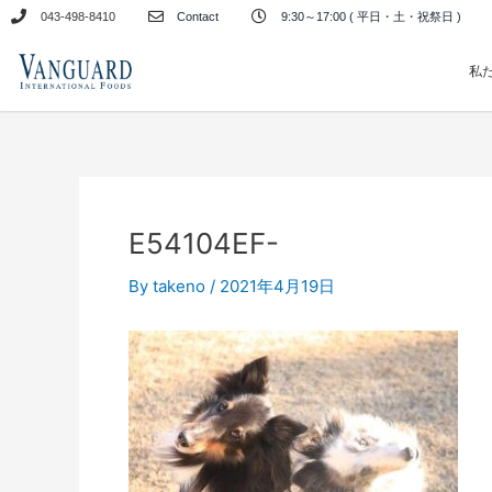
内
043-498-8410
Contact
9:30～17:00 ( 平日・土・祝祭日 )
容
を
私
ス
キ
ッ
プ
E54104EF-
By
takeno
/
2021年4月19日