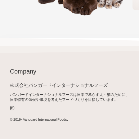
Company
株式会社バンガードインターナショナルフーズ
バンガードインターナショナルフーズは日本で暮らす犬・猫のために、
日本特有の気候や環境を考えたフードづくりを目指しています。
I
n
s
t
© 2019-
Vanguard International Foods
.
a
g
r
a