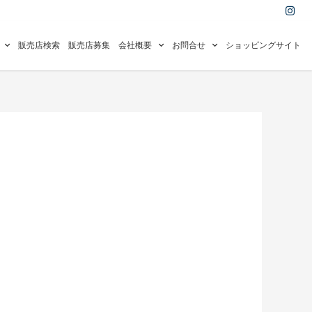
I
n
s
t
a
販売店検索
販売店募集
会社概要
お問合せ
ショッピングサイト
g
r
a
m