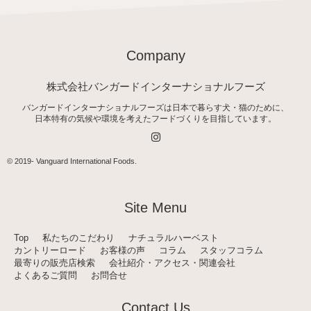
Company
株式会社バンガードインターナショナルフーズ
バンガードインターナショナルフーズは日本で暮らす犬・猫のために、
日本特有の気候や環境を考えたフードづくりを目指しています。
I
n
s
t
© 2019-
Vanguard International Foods
.
a
g
r
a
Site Menu
m
Top
私たちのこだわり
ナチュラルハーベスト
カントリーロード
お客様の声
コラム
スタッフコラム
最寄りの販売店検索
会社紹介・アクセス・関連会社
よくあるご質問
お問合せ
Contact Us