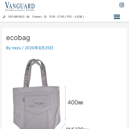
内
I
n
容
s
を
043-498-8410
Contact
9:30～17:00 ( 平日・土日祝 )
t
ス
a
キ
g
ッ
r
ecobag
a
プ
m
By
nezu
/
2020年8月25日