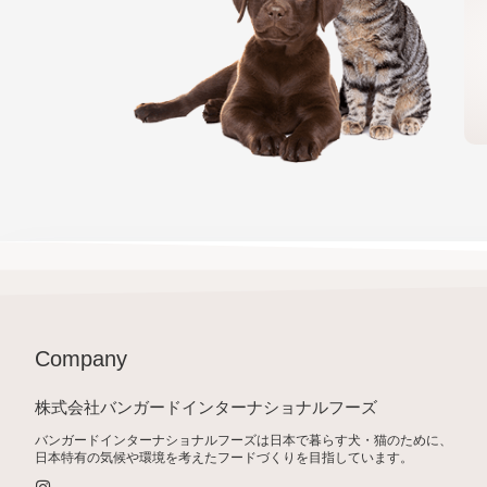
Company
株式会社バンガードインターナショナルフーズ
バンガードインターナショナルフーズは日本で暮らす犬・猫のために、
日本特有の気候や環境を考えたフードづくりを目指しています。
I