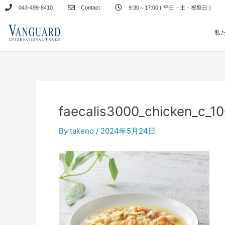
内
043-498-8410
Contact
9:30～17:00 ( 平日・土・祝祭日 )
容
を
私
ス
キ
ッ
プ
faecalis3000_chicken_c_1
By
takeno
/
2024年5月24日