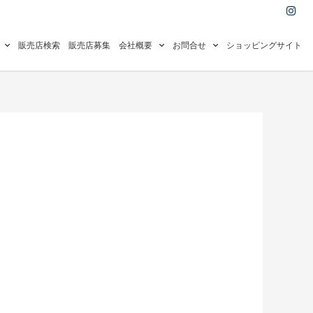
I
n
s
t
a
販売店検索
販売店募集
会社概要
お問合せ
ショッピングサイト
g
r
a
m