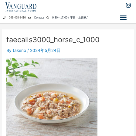
内
I
n
容
s
を
043-498-8410
Contact
9:30～17:00 ( 平日・土日祝 )
t
ス
a
キ
g
ッ
r
faecalis3000_horse_c_1000
a
プ
m
By
takeno
/
2024年5月24日