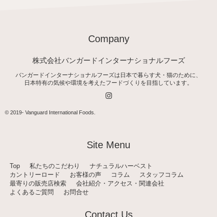
Company
株式会社バンガードインターナショナルフーズ
バンガードインターナショナルフーズは日本で暮らす犬・猫のために、
日本特有の気候や環境を考えたフードづくりを目指しています。
I
n
s
t
© 2019-
Vanguard International Foods
.
a
g
r
a
Site Menu
m
Top
私たちのこだわり
ナチュラルハーベスト
カントリーロード
お客様の声
コラム
スタッフコラム
最寄りの販売店検索
会社紹介・アクセス・関連会社
よくあるご質問
お問合せ
Contact Us