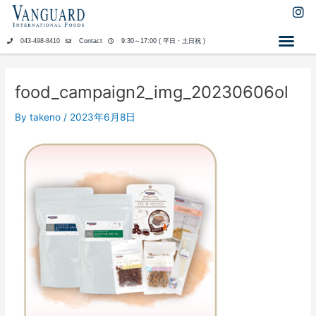
内
I
n
容
s
を
043-498-8410
Contact
9:30～17:00 ( 平日・土日祝 )
t
ス
a
キ
g
ッ
r
food_campaign2_img_20230606ol
a
プ
m
By
takeno
/
2023年6月8日