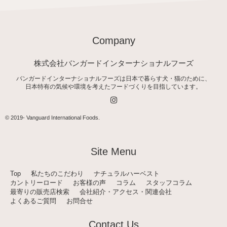
Company
株式会社バンガードインターナショナルフーズ
バンガードインターナショナルフーズは日本で暮らす犬・猫のために、
日本特有の気候や環境を考えたフードづくりを目指しています。
I
n
s
t
© 2019-
Vanguard International Foods
.
a
g
r
a
Site Menu
m
Top
私たちのこだわり
ナチュラルハーベスト
カントリーロード
お客様の声
コラム
スタッフコラム
最寄りの販売店検索
会社紹介・アクセス・関連会社
よくあるご質問
お問合せ
Contact Us