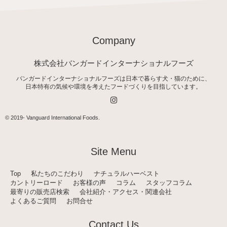
Company
株式会社バンガードインターナショナルフーズ
バンガードインターナショナルフーズは日本で暮らす犬・猫のために、
日本特有の気候や環境を考えたフードづくりを目指しています。
I
n
s
t
© 2019-
Vanguard International Foods
.
a
g
r
a
Site Menu
m
Top
私たちのこだわり
ナチュラルハーベスト
カントリーロード
お客様の声
コラム
スタッフコラム
最寄りの販売店検索
会社紹介・アクセス・関連会社
よくあるご質問
お問合せ
Contact Us