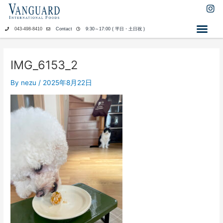
内
I
n
容
s
を
043-498-8410
Contact
9:30～17:00 ( 平日・土日祝 )
t
ス
a
キ
g
ッ
r
IMG_6153_2
a
プ
m
By
nezu
/
2025年8月22日