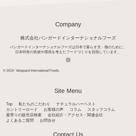
Company
株式会社バンガードインターナショナルフーズ
バンガードインターナショナルフーズは日本で暮らす犬・猫のために、
日本特有の気候や環境を考えたフードづくりを目指しています。
I
n
s
t
© 2019-
Vanguard International Foods
.
a
g
r
a
Site Menu
m
Top
私たちのこだわり
ナチュラルハーベスト
カントリーロード
お客様の声
コラム
スタッフコラム
最寄りの販売店検索
会社紹介・アクセス・関連会社
よくあるご質問
お問合せ
Contact Us