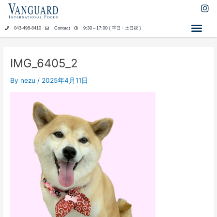
内
I
n
容
s
を
043-498-8410
Contact
9:30～17:00 ( 平日・土日祝 )
t
ス
a
キ
g
ッ
r
IMG_6405_2
a
プ
m
By
nezu
/
2025年4月11日