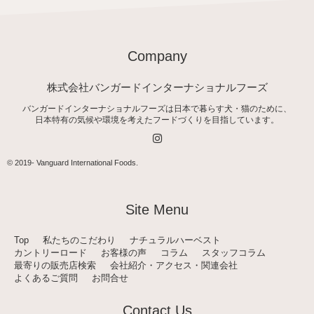
Company
株式会社バンガードインターナショナルフーズ
バンガードインターナショナルフーズは日本で暮らす犬・猫のために、
日本特有の気候や環境を考えたフードづくりを目指しています。
I
n
s
t
© 2019-
Vanguard International Foods
.
a
g
r
a
Site Menu
m
Top
私たちのこだわり
ナチュラルハーベスト
カントリーロード
お客様の声
コラム
スタッフコラム
最寄りの販売店検索
会社紹介・アクセス・関連会社
よくあるご質問
お問合せ
Contact Us