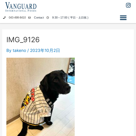
内
I
n
容
s
を
043-498-8410
Contact
9:30～17:00 ( 平日・土日祝 )
t
ス
a
キ
g
ッ
r
IMG_9126
a
プ
m
By
takeno
/
2023年10月2日