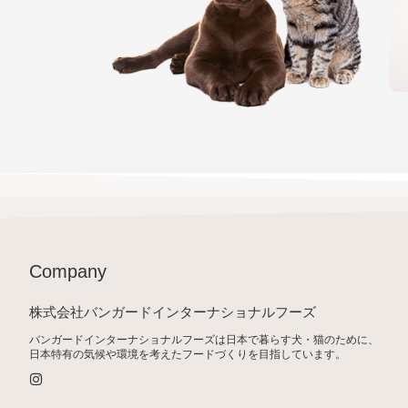
Company
株式会社バンガードインターナショナルフーズ
バンガードインターナショナルフーズは日本で暮らす犬・猫のために、
日本特有の気候や環境を考えたフードづくりを目指しています。
I
n
s