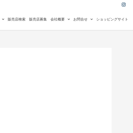
I
n
s
t
a
販売店検索
販売店募集
会社概要
お問合せ
ショッピングサイト
g
r
a
m