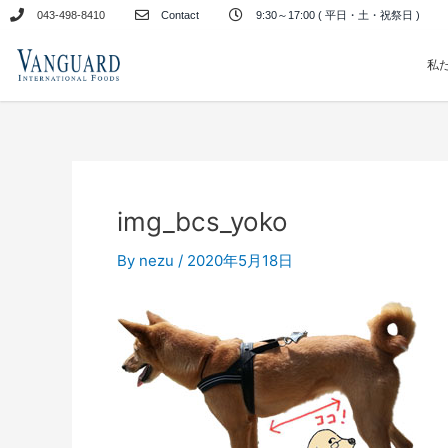
内
043-498-8410
Contact
9:30～17:00 ( 平日・土・祝祭日 )
容
を
私
ス
キ
ッ
プ
img_bcs_yoko
By
nezu
/
2020年5月18日