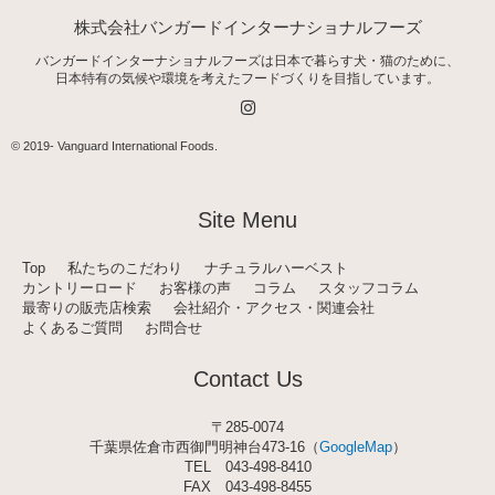
株式会社バンガードインターナショナルフーズ
バンガードインターナショナルフーズは日本で暮らす犬・猫のために、
日本特有の気候や環境を考えたフードづくりを目指しています。
I
n
s
t
© 2019-
Vanguard International Foods
.
a
g
r
a
Site Menu
m
Top
私たちのこだわり
ナチュラルハーベスト
カントリーロード
お客様の声
コラム
スタッフコラム
最寄りの販売店検索
会社紹介・アクセス・関連会社
よくあるご質問
お問合せ
Contact Us
〒285-0074
千葉県佐倉市西御門明神台473-16（
GoogleMap
）
TEL
043-498-8410
FAX 043-498-8455