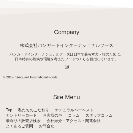
Company
株式会社バンガードインターナショナルフーズ
バンガードインターナショナルフーズは日本で暮らす犬・猫のために、
日本特有の気候や環境を考えたフードづくりを目指しています。
I
n
s
t
© 2019-
Vanguard International Foods
.
a
g
r
a
Site Menu
m
Top
私たちのこだわり
ナチュラルハーベスト
カントリーロード
お客様の声
コラム
スタッフコラム
最寄りの販売店検索
会社紹介・アクセス・関連会社
よくあるご質問
お問合せ