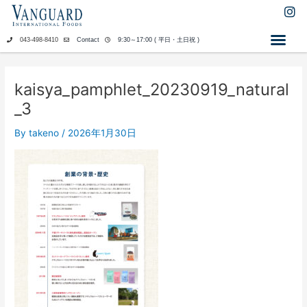
内
I
n
容
s
を
043-498-8410
Contact
9:30～17:00 ( 平日・土日祝 )
t
ス
a
キ
g
ッ
r
kaisya_pamphlet_20230919_natural
a
プ
_3
m
By
takeno
/
2026年1月30日