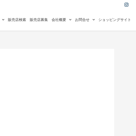
I
n
s
t
a
販売店検索
販売店募集
会社概要
お問合せ
ショッピングサイト
g
r
a
m