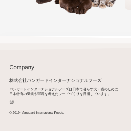
Company
株式会社バンガードインターナショナルフーズ
バンガードインターナショナルフーズは日本で暮らす犬・猫のために、
日本特有の気候や環境を考えたフードづくりを目指しています。
I
n
s
t
© 2019-
Vanguard International Foods
.
a
g
r
a