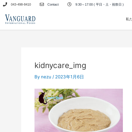
内
043-498-8410
Contact
9:30～17:00 ( 平日・土・祝祭日 )
容
を
私
ス
キ
ッ
プ
kidnycare_img
By
nezu
/
2023年1月6日