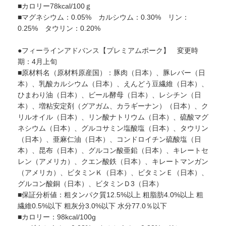
■カロリー78kcal/100ｇ
■マグネシウム：0.05% カルシウム：0.30% リン：
0.25% タウリン：0.20%
●フィーラインアドバンス【プレミアムポーク】 変更時
期：4月上旬
■原材料名（原材料原産国）：豚肉（日本）、豚レバー（日
本）、乳酸カルシウム（日本）、えんどう豆繊維（日本）、
ひまわり油（日本）、ビール酵母（日本）、レシチン（日
本）、増粘安定剤（グアガム、カラギーナン）（日本）、ク
リルオイル（日本）、リン酸ナトリウム（日本）、硫酸マグ
ネシウム（日本）、グルコサミン塩酸塩（日本）、タウリン
（日本）、亜麻仁油（日本）、コンドロイチン硫酸塩（日
本）、昆布（日本）、グルコン酸亜鉛（日本）、キレートセ
レン（アメリカ）、クエン酸鉄（日本）、キレートマンガン
（アメリカ）、ビタミンＫ（日本）、ビタミンＥ（日本）、
グルコン酸銅（日本）、ビタミンＤ3（日本）
■保証分析値：粗タンパク質12.5%以上 粗脂肪4.0%以上 粗
繊維0.5%以下 粗灰分3.0%以下 水分77.0％以下
■カロリー：98kcal/100g