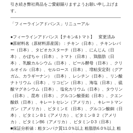
引き続き弊社商品をご愛顧賜りますようお願い申し上げま
す。
——————————————————————————–
「フィーラインアドバンス」リニューアル
●フィーラインアドバンス【チキン&トマト】 変更済み
■原材料名（原材料原産国）：チキン（日本）、チキンレバ
ー（日本）、タピオカスターチ（日本）、にんじん（日
本）、かぼちゃ（日本）、トマト（日本）、鶏脂肪（日
本）、乳酸カルシウム（日本）、ビール酵母（日本）、クリ
ルオイル（日本）、セルロース（日本）、増粘安定剤（グア
ガム、カラギーナン）（日本）、レシチン（日本）、リン酸
ナトリウム（日本）、リコピン（日本）、海塩（日本）、硫
酸マグネシウム（日本）、塩化カリウム（日本）、タウリン
（日本）、昆布（日本）、グルコン酸亜鉛（日本）、クエン
酸鉄（日本）、キレートセレン（アメリカ）、キレートマン
ガン（アメリカ）、ビタミンＥ（日本）、グルコン酸銅（日
本）、ビタミンＢ1（アメリカ）、ビタミンＢ２（アメリ
カ）、ビタミンB6（アメリカ）、ビタミンＤ3（日本）
■保証分析値：粗タンパク質11.0％以上 粗脂肪6.0％以上 粗