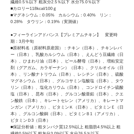
繊維0.5％以下 粗灰分2.5％以下 水分75.0％以下
■カロリー118kcal/100ｇ
■マグネシウム：0.05% カルシウム：0.40% リン：
0.28% タウリン：0.19%（実測値）
●フィーラインアドバンス【プレミアムチキン】 変更時
期：3月中旬
■原材料名（原材料原産国）：チキン（日本）、チキンレバ
ー（日本）、乳酸カルシウム（日本）、えんどう豆繊維（日
本）、ひまわり油（日本）、ビール酵母（日本）、増粘安定
剤（グアガム、カラギーナン）（日本）、クリルオイル（日
本）、リン酸ナトリウム（日本）、レシチン（日本）、硫酸
マグネシウム（日本）、グルコサミン塩酸塩（日本）、タウ
リン（日本）、塩化カリウム（日本）、コンドロイチン硫酸
塩（日本）、昆布（日本）、グルコン酸亜鉛（日本）、クエ
ン酸鉄（日本）、キレートセレン（アメリカ）、キレートマ
ンガン（アメリカ）、ビタミンＫ（日本）、ビタミンＥ（日
本）、グルコン酸銅（日本）、ビタミンＢ1（アメリカ）、
ビタミンＤ3（日本）
■保証分析値：粗タンパク質12.5%以上 粗脂肪4.5%以上 粗
繊維0.5%以下 粗灰分3.0%以下 水分76.5％以下