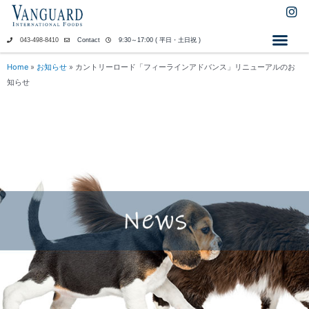
内
I
n
容
s
を
043-498-8410
Contact
9:30～17:00 ( 平日・土日祝 )
t
ス
a
キ
Home
»
お知らせ
»
カントリーロード「フィーラインアドバンス」リニューアルのお
g
ッ
知らせ
r
a
プ
m