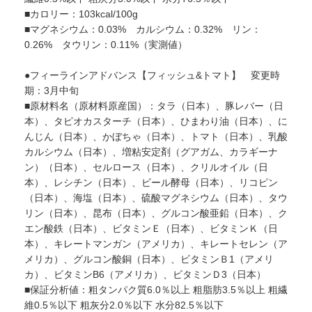
■カロリー：103kcal/100g
■マグネシウム：0.03% カルシウム：0.32% リン：
0.26% タウリン：0.11%（実測値）
●フィーラインアドバンス【フィッシュ&トマト】 変更時
期：3月中旬
■原材料名（原材料原産国）：タラ（日本）、豚レバー（日
本）、タピオカスターチ（日本）、ひまわり油（日本）、に
んじん（日本）、かぼちゃ（日本）、トマト（日本）、乳酸
カルシウム（日本）、増粘安定剤（グアガム、カラギーナ
ン）（日本）、セルロース（日本）、クリルオイル（日
本）、レシチン（日本）、ビール酵母（日本）、リコピン
（日本）、海塩（日本）、硫酸マグネシウム（日本）、タウ
リン（日本）、昆布（日本）、グルコン酸亜鉛（日本）、ク
エン酸鉄（日本）、ビタミンＥ（日本）、ビタミンＫ（日
本）、キレートマンガン（アメリカ）、キレートセレン（ア
メリカ）、グルコン酸銅（日本）、ビタミンＢ1（アメリ
カ）、ビタミンB6（アメリカ）、ビタミンＤ3（日本）
■保証分析値：粗タンパク質6.0％以上 粗脂肪3.5％以上 粗繊
維0.5％以下 粗灰分2.0％以下 水分82.5％以下