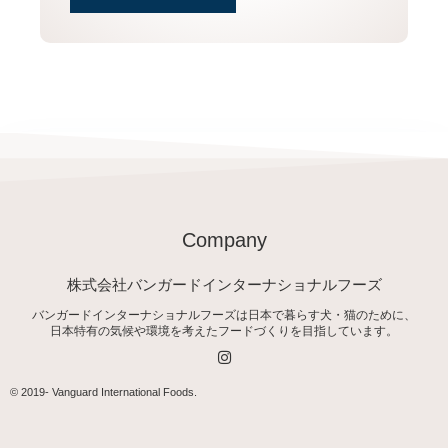
Company
株式会社バンガードインターナショナルフーズ
バンガードインターナショナルフーズは日本で暮らす犬・猫のために、
日本特有の気候や環境を考えたフードづくりを目指しています。
I
n
s
t
© 2019-
Vanguard International Foods
.
a
g
r