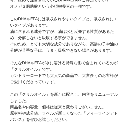
今、改めて注目されているDHAやEPAをご存知ですか？
オメガ３脂肪酸という必須栄養素の一種です。
このDHAやEPAには吸収されやすいタイプと、吸収されにく
いタイプがあります。
油に含まれる成分ですが、油は水と反発する性質があるた
め、分解しないと吸収する事ができません。
そのため、とても大切な成分でありながら、高齢の子や油の
分解が苦手な子は、うまく吸収できない場合があります。
そんなDHAやEPAが水に溶ける特殊な形で含まれているのが
「クリルオイル」です。
カントリーロードでも大人気の商品で、大変多くのお客様が
ご愛用くださっています。
この「クリルオイル」を新たに配合し、内容をリニューアル
しました。
商品名や内容量、価格は従来と変わりございません。
原材料や成分値、ラベルが新しくなった「フィーラインアド
バンス」をぜひお試しください。