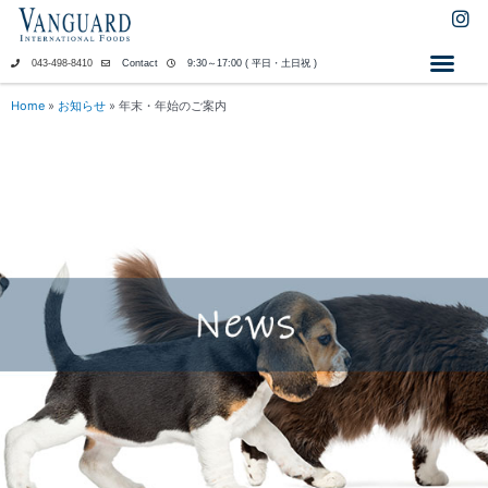
内
I
n
容
s
を
043-498-8410
Contact
9:30～17:00 ( 平日・土日祝 )
t
ス
a
キ
Home
»
お知らせ
»
年末・年始のご案内
g
ッ
r
a
プ
m