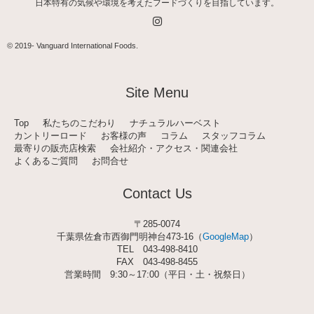
日本特有の気候や環境を考えたフードづくりを目指しています。
I
n
s
t
© 2019-
Vanguard International Foods
.
a
g
r
a
Site Menu
m
Top
私たちのこだわり
ナチュラルハーベスト
カントリーロード
お客様の声
コラム
スタッフコラム
最寄りの販売店検索
会社紹介・アクセス・関連会社
よくあるご質問
お問合せ
Contact Us
〒285-0074
千葉県佐倉市西御門明神台473-16（
GoogleMap
）
TEL
043-498-8410
FAX 043-498-8455
営業時間 9:30～17:00（平日・土・祝祭日）