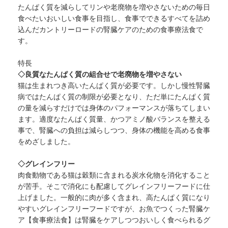
たんぱく質を減らしてリンや老廃物を増やさないための毎日
食べたいおいしい食事を目指し、食事でできるすべてを詰め
込んだカントリーロードの腎臓ケアのための食事療法食で
す。
特長
◇良質なたんぱく質の組合せで老廃物を増やさない
猫は生まれつき高いたんぱく質が必要です。しかし慢性腎臓
病ではたんぱく質の制限が必要となり、ただ単にたんぱく質
の量を減らすだけでは身体のパフォーマンスが落ちてしまい
ます。適度なたんぱく質量、かつアミノ酸バランスを整える
事で、腎臓への負担は減らしつつ、身体の機能を高める食事
をめざしました。
◇グレインフリー
肉食動物である猫は穀類に含まれる炭水化物を消化すること
が苦手。そこで消化にも配慮してグレインフリーフードに仕
上げました。一般的に肉が多く含まれ、高たんぱく質になり
やすいグレインフリーフードですが、お魚でつくった腎臓ケ
ア【食事療法食】は腎臓をケアしつつおいしく食べられるグ