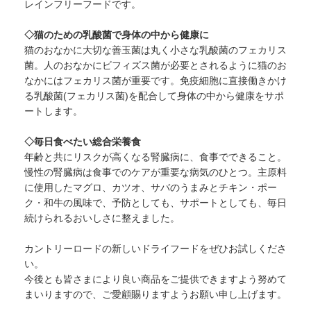
レインフリーフードです。
◇猫のための乳酸菌で身体の中から健康に
猫のおなかに大切な善玉菌は丸く小さな乳酸菌のフェカリス
菌。人のおなかにビフィズス菌が必要とされるように猫のお
なかにはフェカリス菌が重要です。免疫細胞に直接働きかけ
る乳酸菌(フェカリス菌)を配合して身体の中から健康をサポ
ートします。
◇毎日食べたい総合栄養食
年齢と共にリスクが高くなる腎臓病に、食事でできること。
慢性の腎臓病は食事でのケアが重要な病気のひとつ。主原料
に使用したマグロ、カツオ、サバのうまみとチキン・ポー
ク・和牛の風味で、予防としても、サポートとしても、毎日
続けられるおいしさに整えました。
カントリーロードの新しいドライフードをぜひお試しくださ
い。
今後とも皆さまにより良い商品をご提供できますよう努めて
まいりますので、ご愛顧賜りますようお願い申し上げます。