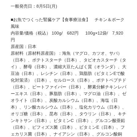
一般発売日：8月5日(月)
■お魚でつくった腎臓ケア【食事療法食】 チキン＆ポーク
風味
内容量/価格（税込） 100g/ 682円 100g×12袋/ 7,920
円
原産国：日本
原材料（原材料原産国）：海魚（マグロ、カツオ、サバ）
（日本）、ポテトスターチ（日本）、タピオカスターチ（タ
イ）、酵母（日本）、濃縮大豆たんぱく質（オランダ）、大
豆油（日本）、レシチン（日本）、鶏脂肪（ビタミンEで酸
化対策済）（日本）、セルロース（日本）、ポテトペプチド
（日本）、ビートファイバー（日本）、酵素分解チキンレバ
ーエキス（日本）、豚脂肪（日本）、マグロ油（日本）、ゼ
オライト（日本）、炭酸カルシウム（日本）、海塩（日
本）、リン酸カルシウム（日本）、塩化カリウム（日本）、
オリゴ糖（日本）、昆布（日本）、タウリン（日本）、キチ
ンキトサン（日本）、ビタミンC（日本）、グルコン酸亜鉛
（日本）、ビフィズス菌（日本）、ビタミンE（日本）、フ
ェカリス菌（日本）、ナイアシン（日本）、グルコン酸銅