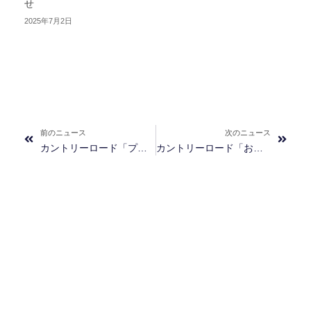
せ
2025年7月2日
Prev
Next
前のニュース
次のニュース
カントリーロード「プレシャスサポート 下部尿路ケア用食事療法食」の販売終了のお知らせ
カントリーロード「お魚でつくった腎臓ケア【食事療法食】発売キャンペーン」のお知らせ