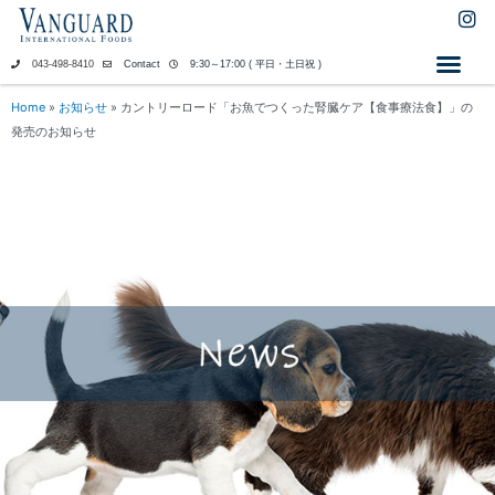
内
I
n
容
s
を
043-498-8410
Contact
9:30～17:00 ( 平日・土日祝 )
t
ス
a
キ
Home
»
お知らせ
»
カントリーロード「お魚でつくった腎臓ケア【食事療法食】」の
g
ッ
発売のお知らせ
r
a
プ
m