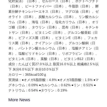
化対策済）（日本）、セルロース（日本）、ポテトペプチド
（日本）、ビートファイバー（日本）、牛脂肪（日本）、酵
素分解チキンレバーエキス（日本）、マグロ油（日本）、ゼ
オライト（日本）、炭酸カルシウム（日本）、リン酸カルシ
ウム（日本）、海塩（日本）、塩化カリウム（日本）、オリ
ゴ糖（日本）、タウリン（日本）、昆布（日本）、キチンキ
トサン（日本）、ビタミンC（日本）、グルコン酸亜鉛（日
本）、ビフィズス菌（日本）、ビタミンE（日本）、フェカ
リス菌（日本）、ナイアシン（日本）、グルコン酸銅（日
本）、パントテン酸カルシウム（日本）、塩酸チアミン（日
本）、塩酸ピリドキシン（日本）、リボフラビン（日本）、
ビタミンA（日本）、葉酸（日本）、ビタミンB12（日本）
成分：たんぱく質27.0％以上 脂質16.0％以上 粗繊維2.5％以
下 灰分6.0％以下 水分10.0％以下
カロリー：365kcal/100ｇ
実測値：●オメガ6脂肪酸：4.8% ●オメガ3脂肪酸：1.5% ●マ
グネシウム：0.09% ●カルシウム：0.62% ●リン：0.51% ●
ナトリウム：0.54% ●タウリン：0.19%
More News