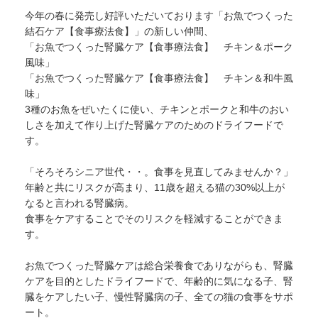
今年の春に発売し好評いただいております「お魚でつくった
結石ケア【食事療法食】」の新しい仲間、
「お魚でつくった腎臓ケア【食事療法食】 チキン＆ポーク
風味」
「お魚でつくった腎臓ケア【食事療法食】 チキン＆和牛風
味」
3種のお魚をぜいたくに使い、チキンとポークと和牛のおい
しさを加えて作り上げた腎臓ケアのためのドライフードで
す。
「そろそろシニア世代・・。食事を見直してみませんか？」
年齢と共にリスクが高まり、11歳を超える猫の30%以上が
なると言われる腎臓病。
食事をケアすることでそのリスクを軽減することができま
す。
お魚でつくった腎臓ケアは総合栄養食でありながらも、腎臓
ケアを目的としたドライフードで、年齢的に気になる子、腎
臓をケアしたい子、慢性腎臓病の子、全ての猫の食事をサポ
ート。