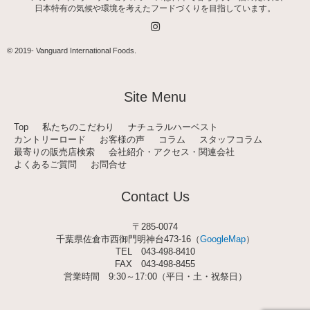
日本特有の気候や環境を考えたフードづくりを目指しています。
I
n
s
t
© 2019-
Vanguard International Foods
.
a
g
r
a
Site Menu
m
Top
私たちのこだわり
ナチュラルハーベスト
カントリーロード
お客様の声
コラム
スタッフコラム
最寄りの販売店検索
会社紹介・アクセス・関連会社
よくあるご質問
お問合せ
Contact Us
〒285-0074
千葉県佐倉市西御門明神台473-16（
GoogleMap
）
TEL
043-498-8410
FAX 043-498-8455
営業時間 9:30～17:00（平日・土・祝祭日）