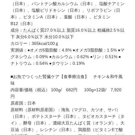
（日本）、パントテン酸カルシウム（日本）、塩酸チアミン
（日本）、塩酸ピリドキシン（日本）、リボフラビン（日
本）、ビタミンA（日本）、葉酸（日本）、ビタミン
B12（日本）
成分：たんぱく質27.0％以上 脂質16.0％以上 粗繊維2.5％以
下 灰分6.0％以下 水分10.0％以下
カロリー：365kcal/100ｇ
実測値：●オメガ6脂肪酸：4.8% ●オメガ3脂肪酸：1.5% ●マ
グネシウム：0.09% ●カルシウム：0.62% ●リン：0.51% ●
ナトリウム：0.54% ●タウリン：0.19%
■お魚でつくった腎臓ケア【食事療法食】 チキン＆和牛風
味
内容量/価格（税込） 100g/ 682円 100g×12袋/ 7,920
円
原産国：日本
原材料（原材料原産国）：海魚（マグロ、カツオ、サバ）
（日本）、ポテトスターチ（日本）、タピオカスターチ（タ
イ）、酵母（日本）、濃縮大豆たんぱく質（オランダ）、大
豆油（日本）、レシチン（日本）、鶏脂肪（ビタミンEで酸