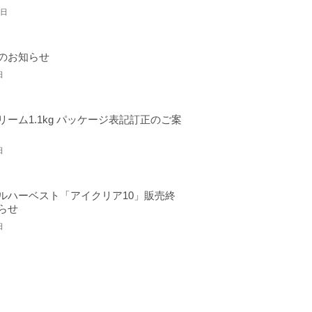
6日
のお知らせ
日
リーム1.1kg パッケージ表記訂正のご案
日
ルハーベスト「アイクリア10」販売終
らせ
日