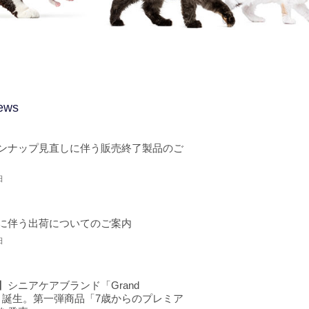
ews
ンナップ見直しに伴う販売終了製品のご
日
に伴う出荷についてのご案内
日
】シニアケアブランド「Grand
st」誕生。第一弾商品「7歳からのプレミア