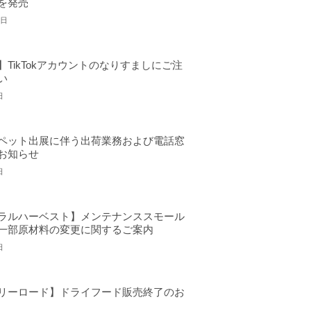
を発売
4日
】TikTokアカウントのなりすましにご注
い
日
ペット出展に伴う出荷業務および電話窓
お知らせ
日
ラルハーベスト】メンテナンススモール
一部原材料の変更に関するご案内
日
リーロード】ドライフード販売終了のお