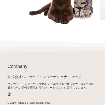
Company
株式会社バンガードインターナショナルフーズ
バンガードインターナショナルフーズは日本で暮らす犬・猫のために、
日本特有の気候や環境を考えたフードづくりを目指しています。
I
n
s
t
© 2019-
Vanguard International Foods
.