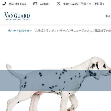
内
043-498-8410
Contact
9:30～17:00 ( 平日・土・祝祭日 )
容
を
私
ス
キ
Home
»
お知らせ
»
「北海道クランチ」シリーズのリニューアルおよび販売終了の
ッ
プ