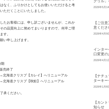
クリル」
はなく、ふりかけとしてもお使いいただけると考
2026年5月1
いただくことにいたしました。
したお客様には、申し訳ございませんが、これか
【ご注意
意くださ
その品質向上に努めてまいりますので、何卒ご理
ます。
2026年4月9
願い申し上げます。
インター
口変更の
2026年4月1
時期
 販売終了
 →北海道クリスプ【カレイ】へリニューアル
【ナチュ
ターキー
 →北海道クリスプ【秋鮭】へリニューアル
2026年1月8
了承ください。
【カント
知らせ