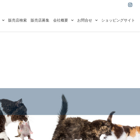
I
n
s
t
a
販売店検索
販売店募集
会社概要
お問合せ
ショッピングサイト
g
r
a
m