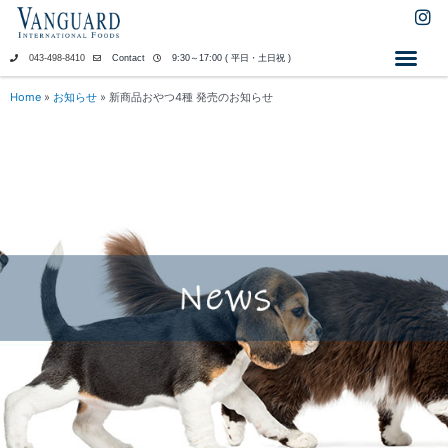
内
I
n
容
s
を
043-498-8410
Contact
9:30～17:00 ( 平日・土日祝 )
t
ス
a
キ
Home
»
お知らせ
»
新商品おやつ4種 発売のお知らせ
g
ッ
r
a
プ
m