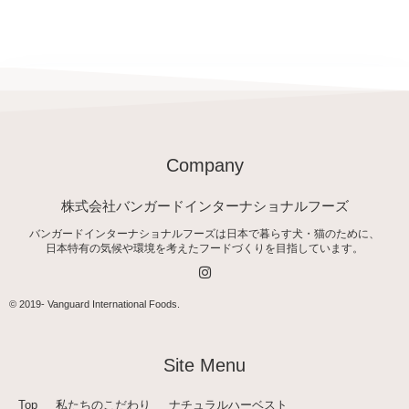
Company
株式会社バンガードインターナショナルフーズ
バンガードインターナショナルフーズは日本で暮らす犬・猫のために、
日本特有の気候や環境を考えたフードづくりを目指しています。
I
n
s
t
© 2019-
Vanguard International Foods
.
a
g
r
a
Site Menu
m
Top
私たちのこだわり
ナチュラルハーベスト