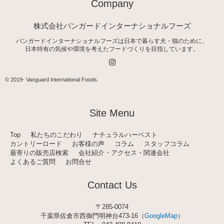
Company
株式会社バンガードインターナショナルフーズ
バンガードインターナショナルフーズは日本で暮らす犬・猫のために、
日本特有の気候や環境を考えたフードづくりを目指しています。
I
n
s
t
© 2019-
Vanguard International Foods
.
a
g
r
a
Site Menu
m
Top
私たちのこだわり
ナチュラルハーベスト
カントリーロード
お客様の声
コラム
スタッフコラム
最寄りの販売店検索
会社紹介・アクセス・関連会社
よくあるご質問
お問合せ
Contact Us
〒285-0074
千葉県佐倉市西御門明神台473-16（
GoogleMap
）