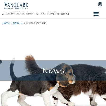
内
I
n
容
s
を
043-498-8410
Contact
9:30～17:00 ( 平日・土日祝 )
t
ス
a
キ
Home
»
お知らせ
»
年末年始のご案内
g
ッ
r
a
プ
m