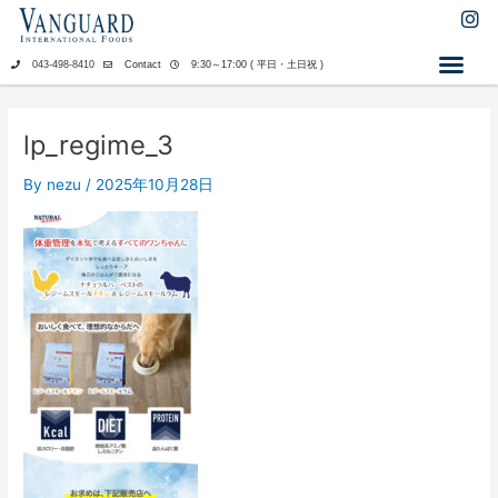
内
I
n
容
s
を
043-498-8410
Contact
9:30～17:00 ( 平日・土日祝 )
t
ス
a
キ
g
ッ
r
lp_regime_3
a
プ
m
By
nezu
/
2025年10月28日