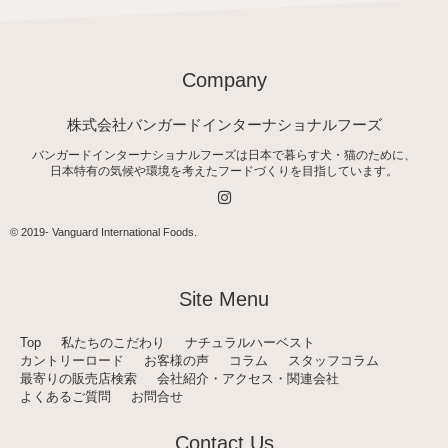
Company
株式会社バンガードインターナショナルフーズ
バンガードインターナショナルフーズは日本で暮らす犬・猫のために、
日本特有の気候や環境を考えたフードづくりを目指しています。
I
n
s
t
© 2019-
Vanguard International Foods
.
a
g
r
a
Site Menu
m
Top
私たちのこだわり
ナチュラルハーベスト
カントリーロード
お客様の声
コラム
スタッフコラム
最寄りの販売店検索
会社紹介・アクセス・関連会社
よくあるご質問
お問合せ
Contact Us