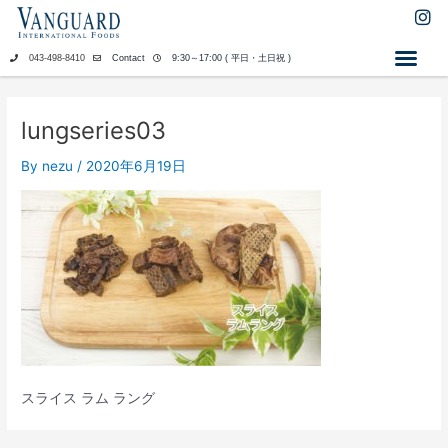
内
I
n
容
s
を
043-498-8410
Contact
9:30～17:00 ( 平日・土日祝 )
t
ス
a
キ
g
ッ
r
lungseries03
a
プ
m
By
nezu
/
2020年6月19日
スライス ラム ラング