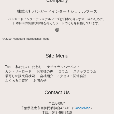
Company
株式会社バンガードインターナショナルフーズ
バンガードインターナショナルフーズは日本で暮らす犬・猫のために、
日本特有の気候や環境を考えたフードづくりを目指しています。
I
n
s
t
© 2019-
Vanguard International Foods
.
a
g
r
a
Site Menu
m
Top
私たちのこだわり
ナチュラルハーベスト
カントリーロード
お客様の声
コラム
スタッフコラム
最寄りの販売店検索
会社紹介・アクセス・関連会社
よくあるご質問
お問合せ
Contact Us
〒285-0074
千葉県佐倉市西御門明神台473-16（
GoogleMap
）
TEL
043-498-8410