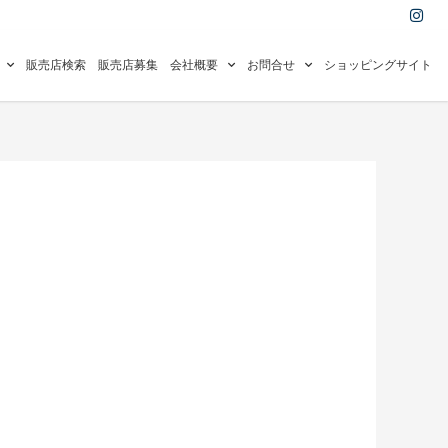
I
n
s
t
a
販売店検索
販売店募集
会社概要
お問合せ
ショッピングサイト
g
r
a
m