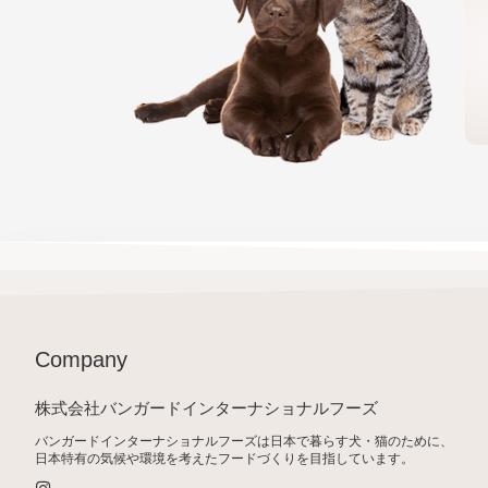
Company
株式会社バンガードインターナショナルフーズ
バンガードインターナショナルフーズは日本で暮らす犬・猫のために、
日本特有の気候や環境を考えたフードづくりを目指しています。
I