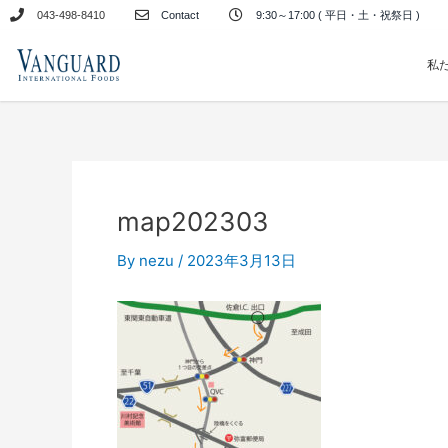
内
043-498-8410
Contact
9:30～17:00 ( 平日・土・祝祭日 )
容
を
私
ス
キ
ッ
プ
map202303
By
nezu
/
2023年3月13日