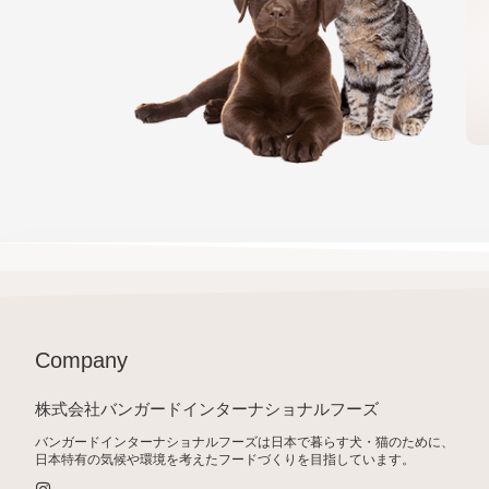
Company
株式会社バンガードインターナショナルフーズ
バンガードインターナショナルフーズは日本で暮らす犬・猫のために、
日本特有の気候や環境を考えたフードづくりを目指しています。
I