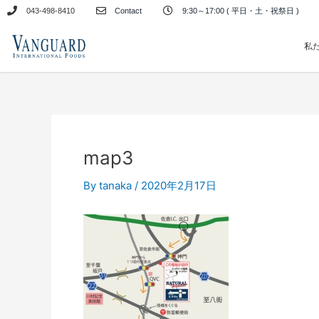
内
043-498-8410
Contact
9:30～17:00 ( 平日・土・祝祭日 )
容
を
私
ス
キ
ッ
プ
map3
By
tanaka
/
2020年2月17日