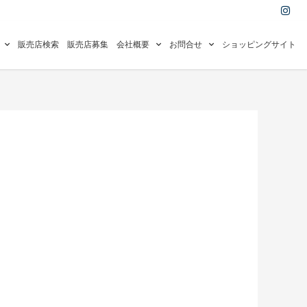
I
n
s
t
a
販売店検索
販売店募集
会社概要
お問合せ
ショッピングサイト
g
r
a
m