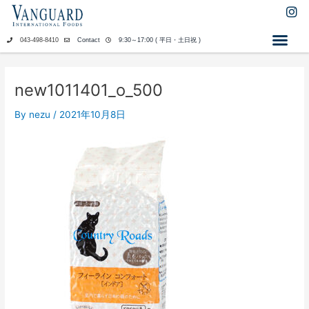
内
I
n
容
s
を
043-498-8410
Contact
9:30～17:00 ( 平日・土日祝 )
t
ス
a
キ
g
ッ
r
new1011401_o_500
a
プ
m
By
nezu
/
2021年10月8日