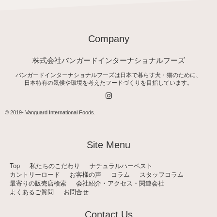
Company
株式会社バンガードインターナショナルフーズ
バンガードインターナショナルフーズは日本で暮らす犬・猫のために、
日本特有の気候や環境を考えたフードづくりを目指しています。
I
n
s
t
© 2019-
Vanguard International Foods
.
a
g
r
a
Site Menu
m
Top
私たちのこだわり
ナチュラルハーベスト
カントリーロード
お客様の声
コラム
スタッフコラム
最寄りの販売店検索
会社紹介・アクセス・関連会社
よくあるご質問
お問合せ
Contact Us