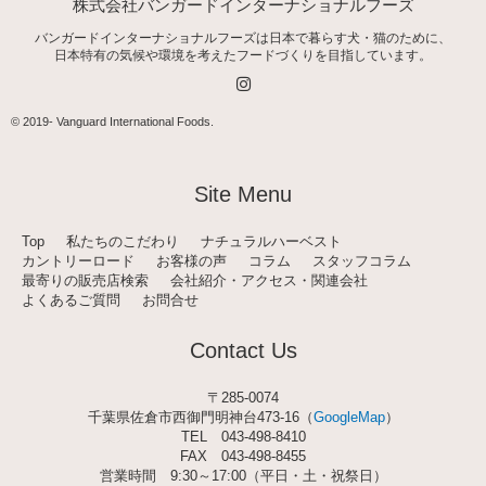
株式会社バンガードインターナショナルフーズ
バンガードインターナショナルフーズは日本で暮らす犬・猫のために、
日本特有の気候や環境を考えたフードづくりを目指しています。
I
n
s
t
© 2019-
Vanguard International Foods
.
a
g
r
a
Site Menu
m
Top
私たちのこだわり
ナチュラルハーベスト
カントリーロード
お客様の声
コラム
スタッフコラム
最寄りの販売店検索
会社紹介・アクセス・関連会社
よくあるご質問
お問合せ
Contact Us
〒285-0074
千葉県佐倉市西御門明神台473-16（
GoogleMap
）
TEL
043-498-8410
FAX 043-498-8455
営業時間 9:30～17:00（平日・土・祝祭日）