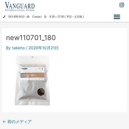
内
I
n
容
s
を
043-498-8410
Contact
9:30～17:00 ( 平日・土日祝 )
t
ス
a
キ
g
ッ
r
new110701_180
a
プ
m
By
takeno
/
2020年10月21日
←
前のメディア