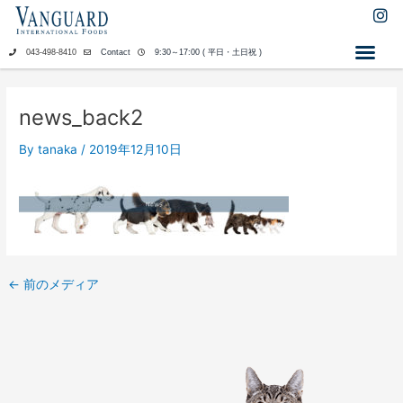
内
I
n
容
s
を
043-498-8410
Contact
9:30～17:00 ( 平日・土日祝 )
t
ス
a
キ
g
ッ
r
news_back2
a
プ
m
By
tanaka
/
2019年12月10日
←
前のメディア