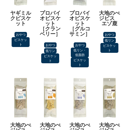
ヤギミル
プロバイ
プロバイ
大地のべ
クビスケ
オビスケ
オビスケ
ジビス
ット
ット
ット
エゾ鹿
［クラン
［グルコ
ベリー］
サミン］
おやつ
おやつ
ビスケッ
低リン
ト
おやつ
おやつ
ビスケッ
低リン・
ト
低リン
低脂肪
ビスケッ
ビスケッ
ト
ト
大地のべ
大地のべ
大地のべ
大地のべ