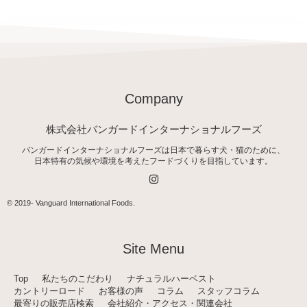
Company
株式会社バンガードインターナショナルフーズ
バンガードインターナショナルフーズは日本で暮らす犬・猫のために、
日本特有の気候や環境を考えたフードづくりを目指しています。
I
n
s
t
© 2019-
Vanguard International Foods
.
a
g
r
a
Site Menu
m
Top
私たちのこだわり
ナチュラルハーベスト
カントリーロード
お客様の声
コラム
スタッフコラム
最寄りの販売店検索
会社紹介・アクセス・関連会社