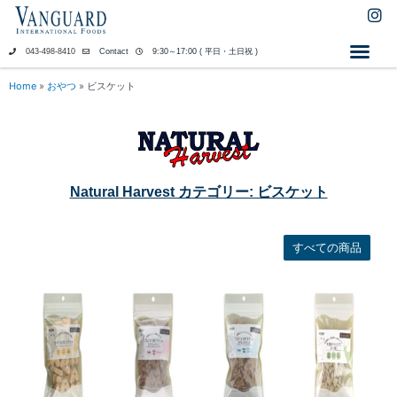
内
I
n
容
s
を
043-498-8410
Contact
9:30～17:00 ( 平日・土日祝 )
t
ス
a
キ
Home
»
おやつ
»
ビスケット
g
ッ
r
a
プ
m
Natural Harvest カテゴリー: ビスケット
すべての商品