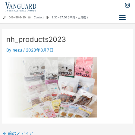
内
I
n
容
s
を
043-498-8410
Contact
9:30～17:00 ( 平日・土日祝 )
t
ス
a
キ
g
ッ
r
nh_products2023
a
プ
m
By
nezu
/
2023年8月7日
←
前のメディア