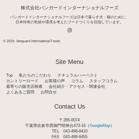
株式会社バンガードインターナショナルフーズ
バンガードインターナショナルフーズは日本で暮らす犬・猫のために、
日本特有の気候や環境を考えたフードづくりを目指しています。
I
n
s
t
© 2019-
Vanguard International Foods
.
a
g
r
a
Site Menu
m
Top
私たちのこだわり
ナチュラルハーベスト
カントリーロード
お客様の声
コラム
スタッフコラム
最寄りの販売店検索
会社紹介・アクセス・関連会社
よくあるご質問
お問合せ
Contact Us
〒285-0074
千葉県佐倉市西御門明神台473-16（
GoogleMap
）
TEL
043-498-8410
FAX 043-498-8455