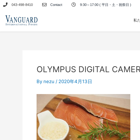
内
043-498-8410
Contact
9:30～17:00 ( 平日・土・祝祭日 )
容
を
私
ス
キ
ッ
プ
OLYMPUS DIGITAL CAME
By
nezu
/
2020年4月13日