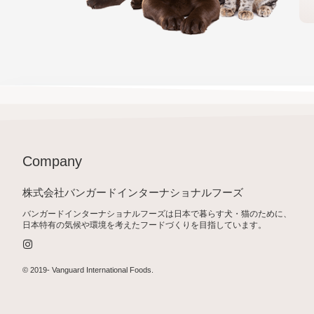
Company
株式会社バンガードインターナショナルフーズ
バンガードインターナショナルフーズは日本で暮らす犬・猫のために、
日本特有の気候や環境を考えたフードづくりを目指しています。
I
n
s
t
© 2019-
Vanguard International Foods
.
a
g
r
a