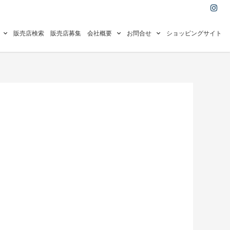
I
n
s
t
a
販売店検索
販売店募集
会社概要
お問合せ
ショッピングサイト
g
r
a
m