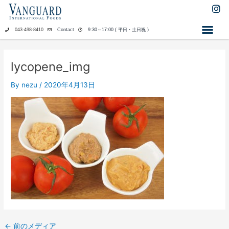
内
I
n
容
s
を
043-498-8410
Contact
9:30～17:00 ( 平日・土日祝 )
t
ス
a
キ
g
ッ
r
lycopene_img
a
プ
m
By
nezu
/
2020年4月13日
←
前のメディア