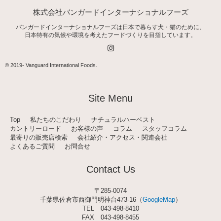
株式会社バンガードインターナショナルフーズ
バンガードインターナショナルフーズは日本で暮らす犬・猫のために、
日本特有の気候や環境を考えたフードづくりを目指しています。
I
n
s
t
© 2019-
Vanguard International Foods
.
a
g
r
a
Site Menu
m
Top
私たちのこだわり
ナチュラルハーベスト
カントリーロード
お客様の声
コラム
スタッフコラム
最寄りの販売店検索
会社紹介・アクセス・関連会社
よくあるご質問
お問合せ
Contact Us
〒285-0074
千葉県佐倉市西御門明神台473-16（
GoogleMap
）
TEL
043-498-8410
FAX 043-498-8455