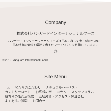
Company
株式会社バンガードインターナショナルフーズ
バンガードインターナショナルフーズは日本で暮らす犬・猫のために、
日本特有の気候や環境を考えたフードづくりを目指しています。
I
n
s
t
© 2019-
Vanguard International Foods
.
a
g
r
a
Site Menu
m
Top
私たちのこだわり
ナチュラルハーベスト
カントリーロード
お客様の声
コラム
スタッフコラム
最寄りの販売店検索
会社紹介・アクセス・関連会社
よくあるご質問
お問合せ